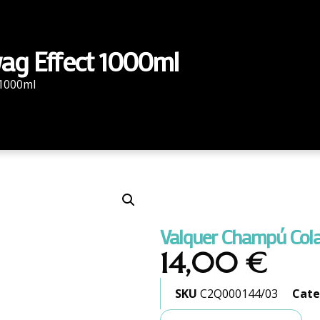
ag Effect 1000ml
 1000ml
Valquer Champú Cola
14,00
€
SKU
C2Q000144/03
Cate