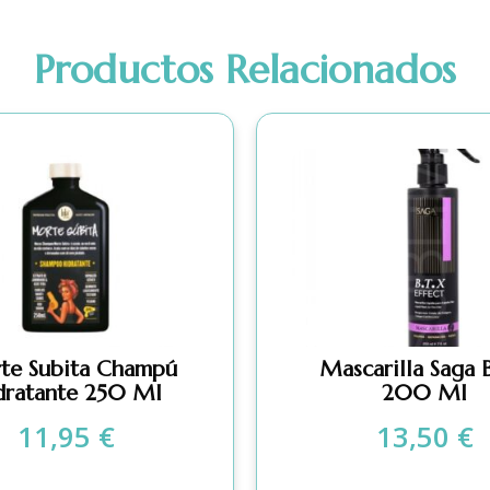
Productos Relacionados
te Subita Champú
Mascarilla Saga B
dratante 250 Ml
200 Ml
11,95
€
13,50
€