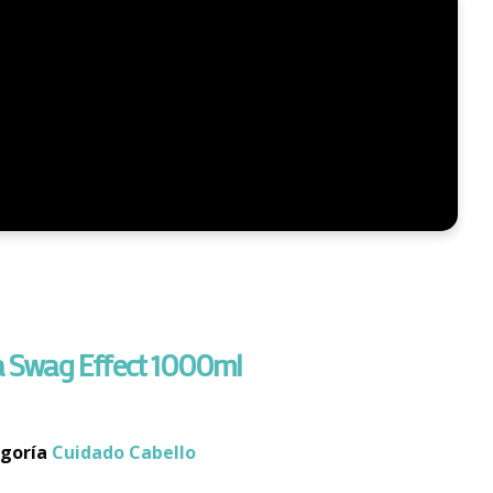
 Swag Effect 1000ml
goría
Cuidado Cabello