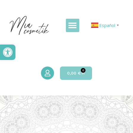
Español
▼
Abrir barra de herramientas
0
0,00
€