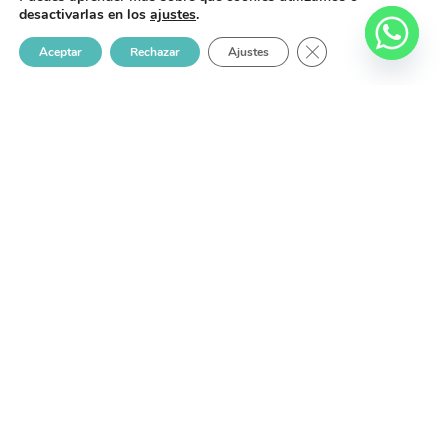
desactivarlas en los
ajustes
.
CERRAR EL BANNER
Aceptar
Rechazar
Ajustes
Somos una empresa comprometida con la belleza y el
bienestar, ofreciendo productos y servicios de alta calidad
para mejorar la vida de las personas.
Menú Del Sitio
Servicios
Inicio
Manicura y Pedicura
Cuidado Facial
Empresa
Cuidado Corporal
Galería
Tratamiento del Cabello
Productos