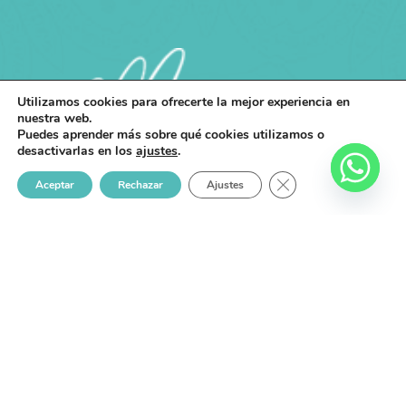
Utilizamos cookies para ofrecerte la mejor experiencia en
nuestra web.
Puedes aprender más sobre qué cookies utilizamos o
desactivarlas en los
ajustes
.
CERRAR EL BANNER
Aceptar
Rechazar
Ajustes
Somos una empresa comprometida con la belleza y el
bienestar, ofreciendo productos y servicios de alta calidad
para mejorar la vida de las personas.
Menú Del Sitio
Servicios
Inicio
Manicura y Pedicura
Cuidado Facial
Empresa
Cuidado Corporal
Galería
Tratamiento del Cabello
Productos