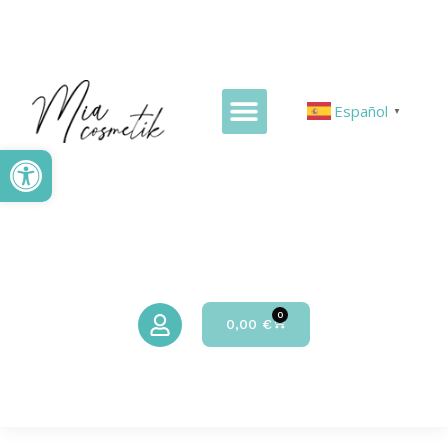
Español
▼
Abrir barra de herramientas
0
0,00
€