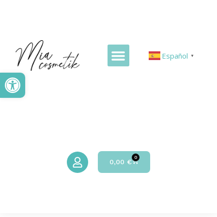
Español
▼
Abrir barra de herramientas
0
0,00
€