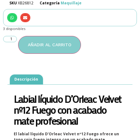
SKU
XB26812
Categoría
Maquillaje
3 disponibles
AÑADIR AL CARRITO
Descripción
Labial líquido D’Orleac Velvet
nº12 Fuego con acabado
mate profesional
El labial líquido D’Orleac Velvet nº12 Fuego ofrece un
tono rojo fuego intenso con un acabado mate