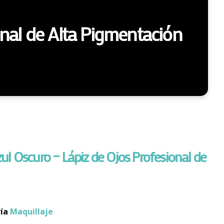
onal de Alta Pigmentación
ul Oscuro – Lápiz de Ojos Profesional de
ía
Maquillaje