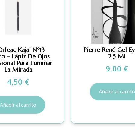
Orleac Kajal Nº13
Pierre René Gel Ey
co – Lápiz De Ojos
2.5 Ml
sional Para Iluminar
9,00
€
La Mirada
4,50
€
Añadir al carrito
Añadir al carrito