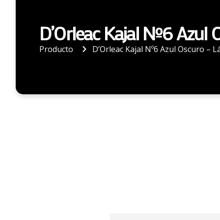
D’Orleac Kajal Nº6 Azul 
Producto
D’Orleac Kajal Nº6 Azul Oscuro – L