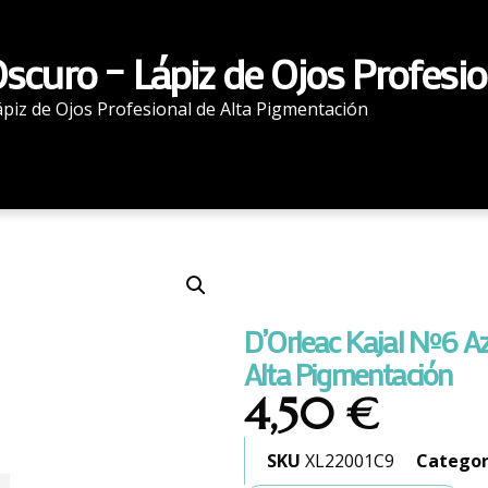
Oscuro – Lápiz de Ojos Profesi
ápiz de Ojos Profesional de Alta Pigmentación
D’Orleac Kajal Nº6 Az
Alta Pigmentación
4,50
€
SKU
XL22001C9
Categor