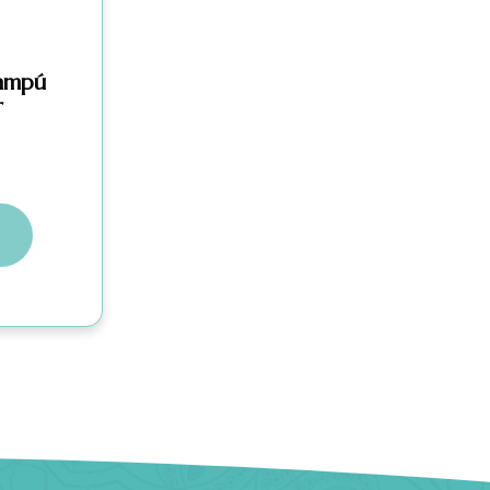
ampú
r