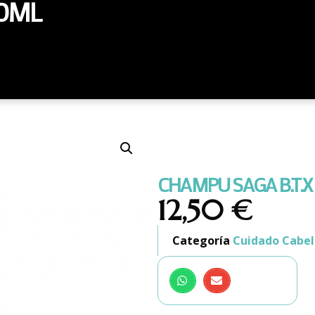
00ML
CHAMPU SAGA B.T.
12,50
€
Categoría
Cuidado Cabel