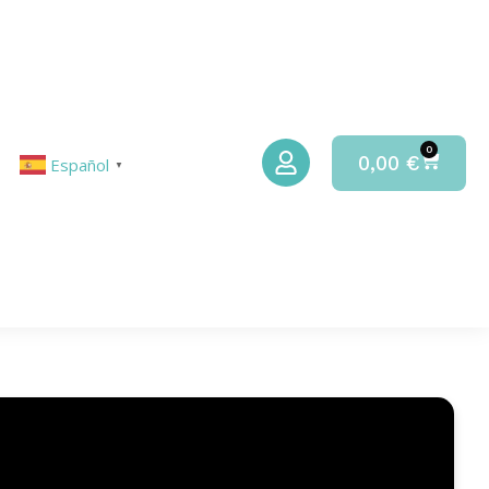
0
0,00
€
Español
▼