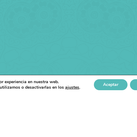
or experiencia en nuestra web.
Aceptar
tilizamos o desactivarlas en los
ajustes
.
ú Del Sitio
Servicios
Co