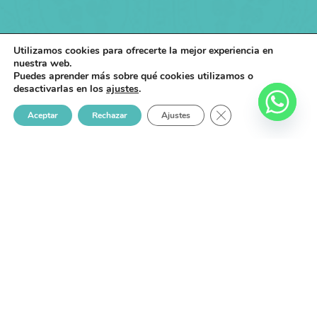
Utilizamos cookies para ofrecerte la mejor experiencia en
nuestra web.
Puedes aprender más sobre qué cookies utilizamos o
desactivarlas en los
ajustes
.
CERRAR EL BANNER
Aceptar
Rechazar
Ajustes
Somos una empresa comprometida con la belleza y el
bienestar, ofreciendo productos y servicios de alta calidad
para mejorar la vida de las personas.
Menú Del Sitio
Servicios
Inicio
Manicura y Pedicura