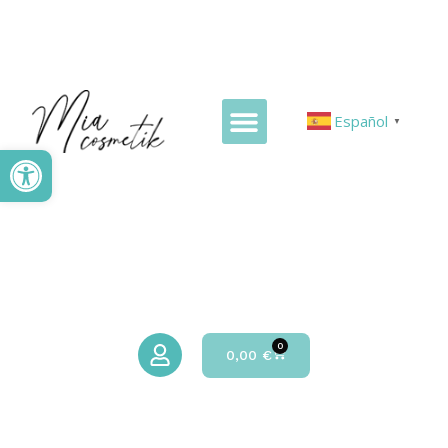
Español
▼
Abrir barra de herramientas
0
0,00
€