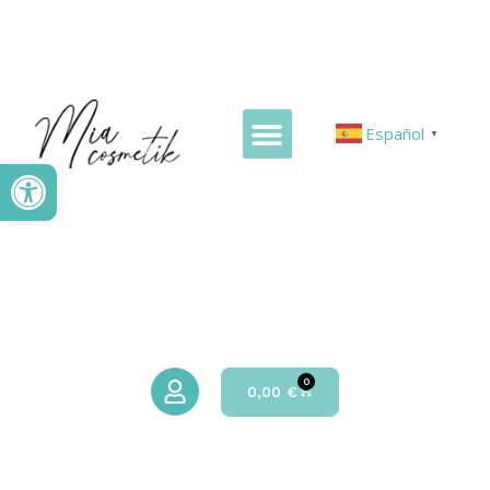
Español
▼
Abrir barra de herramientas
0
0,00
€